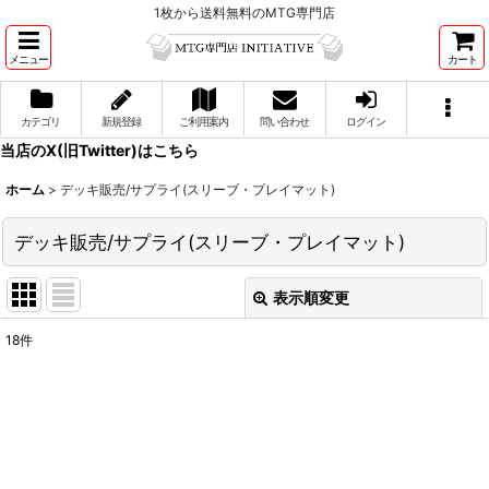
1枚から送料無料のMTG専門店
メニュー
カート
カテゴリ
新規登録
ご利用案内
問い合わせ
ログイン
当店のX(旧Twitter)はこちら
ホーム
>
デッキ販売/サプライ(スリーブ・プレイマット)
デッキ販売/サプライ(スリーブ・プレイマット)
表示順変更
閉じる
18
件
サブカテゴリ
:
表示数
:
並び順
: