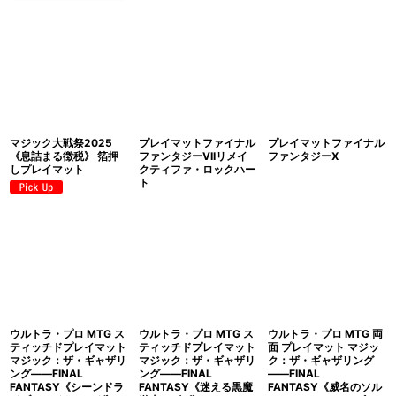
マジック大戦祭2025
プレイマットファイナル
プレイマットファイナル
《息詰まる徴税》 箔押
ファンタジーVIIリメイ
ファンタジーX
しプレイマット
クティファ・ロックハー
ト
ウルトラ・プロ MTG ス
ウルトラ・プロ MTG ス
ウルトラ・プロ MTG 両
ティッチドプレイマット
ティッチドプレイマット
面 プレイマット マジッ
マジック：ザ・ギャザリ
マジック：ザ・ギャザリ
ク：ザ・ギャザリング
ング――FINAL
ング――FINAL
――FINAL
FANTASY《シーンドラ
FANTASY《迷える黒魔
FANTASY《威名のソル