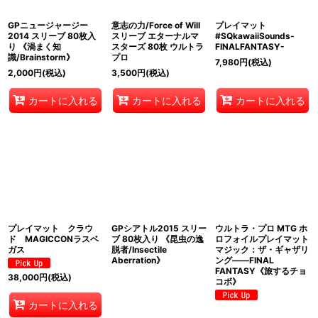
GPニュージャージー
意志の力/Force of Will
プレイマット
絞り込む
2014 スリーブ 80枚入
スリーブ エターナルマ
#SQkawaiiSounds-
り 《渦まく知
スターズ 80枚 ウルトラ
FINALFANTASY-
識/Brainstorm》
プロ
7,980
円
(税込)
2,000
円
(税込)
3,500
円
(税込)
カートに入れる
カートに入れる
カートに入れる
プレイマット クラウ
GPシアトル2015 スリー
ウルトラ・プロ MTG ホ
ド MAGICCONラスベ
ブ 80枚入り 《昆虫の逸
ロフォイルプレイマット
ガス
脱者/Insectile
マジック：ザ・ギャザリ
Aberration》
ング――FINAL
FANTASY《旅するチョ
38,000
円
(税込)
コボ》
カートに入れる