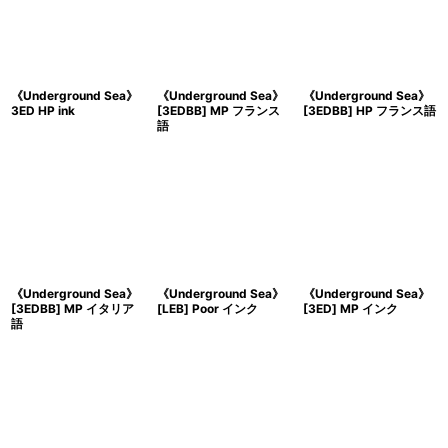
《Underground Sea》
《Underground Sea》
《Underground Sea》
3ED HP ink
[3EDBB] MP フランス
[3EDBB] HP フランス語
語
《Underground Sea》
《Underground Sea》
《Underground Sea》
[3EDBB] MP イタリア
[LEB] Poor インク
[3ED] MP インク
語