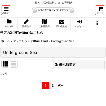
1枚から送料無料のMTG専門店
メニュー
カート
カテゴリ
新規登録
ご利用案内
問い合わせ
ログイン
当店のX(旧Twitter)はこちら
ホーム
>
デュアルランド/Dual Land
>
Underground Sea
Underground Sea
表示順変更
閉じる
77
件
表示数
:
1
2
次
»
並び順
:
絞り込む