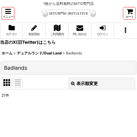
1枚から送料無料のMTG専門店
メニュー
カート
カテゴリ
新規登録
ご利用案内
問い合わせ
ログイン
当店のX(旧Twitter)はこちら
ホーム
>
デュアルランド/Dual Land
>
Badlands
Badlands
表示順変更
閉じる
21
件
表示数
:
並び順
:
絞り込む