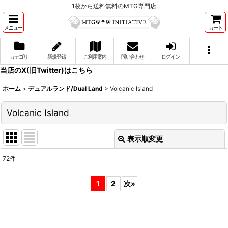
1枚から送料無料のMTG専門店
メニュー
カート
カテゴリ
新規登録
ご利用案内
問い合わせ
ログイン
当店のX(旧Twitter)はこちら
ホーム
>
デュアルランド/Dual Land
>
Volcanic Island
Volcanic Island
表示順変更
閉じる
72
件
表示数
:
1
2
次
»
並び順
:
絞り込む