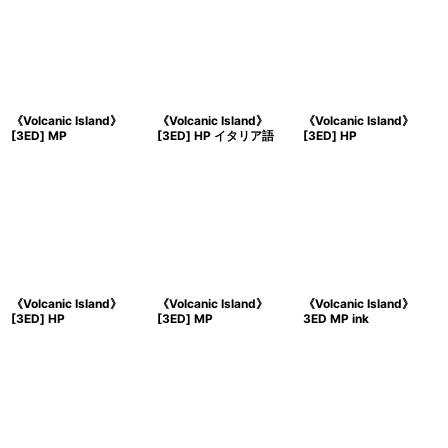
《Volcanic Island》
《Volcanic Island》
《Volcanic Island》
[3ED] MP
[3ED] HP イタリア語
[3ED] HP
《Volcanic Island》
《Volcanic Island》
《Volcanic Island》
[3ED] HP
[3ED] MP
3ED MP ink