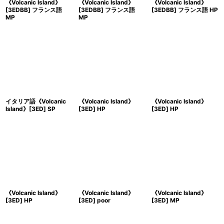
《Volcanic Island》
《Volcanic Island》
《Volcanic Island》
[3EDBB] フランス語
[3EDBB] フランス語
[3EDBB] フランス語 HP
MP
MP
イタリア語《Volcanic
《Volcanic Island》
《Volcanic Island》
Island》[3ED] SP
[3ED] HP
[3ED] HP
《Volcanic Island》
《Volcanic Island》
《Volcanic Island》
[3ED] HP
[3ED] poor
[3ED] MP