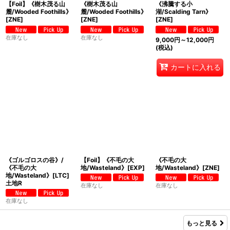
【Foil】《樹木茂る山
《樹木茂る山
《沸騰する小
麓/Wooded Foothills》
麓/Wooded Foothills》
湖/Scalding Tarn》
[ZNE]
[ZNE]
[ZNE]
在庫なし
在庫なし
9,000
円
～12,000
円
(税込)
カートに入れる
《ゴルゴロスの谷》/
【Foil】《不毛の大
《不毛の大
《不毛の大
地/Wasteland》[EXP]
地/Wasteland》[ZNE]
地/Wasteland》[LTC]
土地R
在庫なし
在庫なし
在庫なし
もっと見る