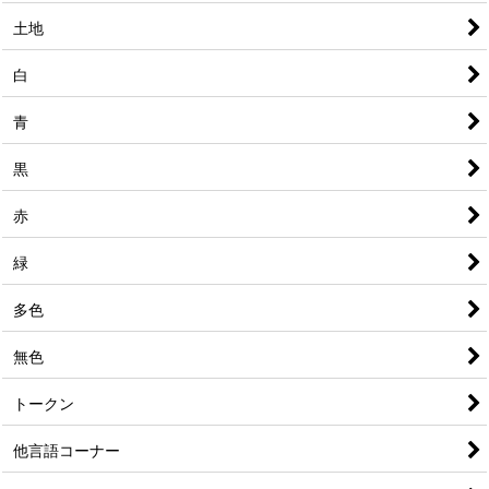
土地
白
青
黒
赤
緑
多色
無色
トークン
他言語コーナー