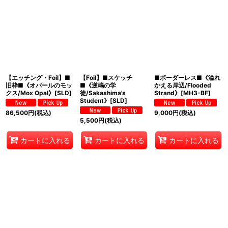
【エッチング・Foil】■
【Foil】■スケッチ
■ボーダーレス■《溢れ
旧枠■《オパールのモッ
■《逆嶋の学
かえる岸辺/Flooded
クス/Mox Opal》[SLD]
徒/Sakashima's
Strand》[MH3-BF]
Student》[SLD]
86,500
円
(税込)
9,000
円
(税込)
5,500
円
(税込)
カートに入れる
カートに入れる
カートに入れる