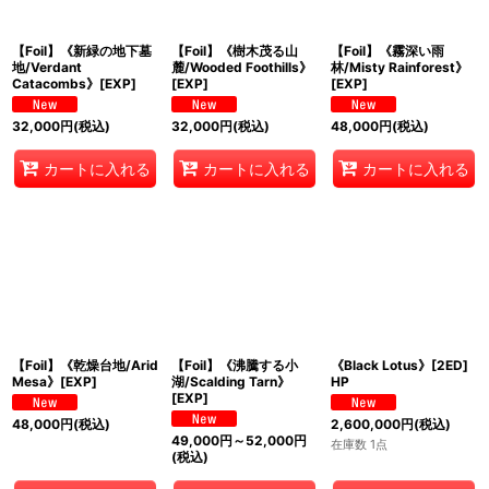
【Foil】《新緑の地下墓
【Foil】《樹木茂る山
【Foil】《霧深い雨
地/Verdant
麓/Wooded Foothills》
林/Misty Rainforest》
Catacombs》[EXP]
[EXP]
[EXP]
32,000
円
(税込)
32,000
円
(税込)
48,000
円
(税込)
カートに入れる
カートに入れる
カートに入れる
【Foil】《乾燥台地/Arid
【Foil】《沸騰する小
《Black Lotus》[2ED]
Mesa》[EXP]
湖/Scalding Tarn》
HP
[EXP]
48,000
円
(税込)
2,600,000
円
(税込)
49,000
円
～52,000
円
在庫数 1点
(税込)