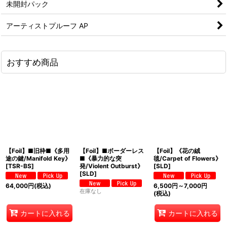
未開封パック
アーティストプルーフ AP
おすすめ商品
【Foil】■旧枠■《多用
【Foil】■ボーダーレス
【Foil】《花の絨
途の鍵/Manifold Key》
■《暴力的な突
毯/Carpet of Flowers》
[TSR-BS]
発/Violent Outburst》
[SLD]
[SLD]
64,000
円
(税込)
6,500
円
～7,000
円
在庫なし
(税込)
カートに入れる
カートに入れる