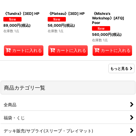
《Tundra》[3ED] HP
《Plateau》[3ED] HP
《Mishra's
Workshop》[ATQ]
Poor
89,000
円
(税込)
56,000
円
(税込)
在庫数 1点
在庫数 1点
560,000
円
(税込)
在庫数 1点
カートに入れる
カートに入れる
カートに入れる
もっと見る
商品カテゴリ一覧
全商品
福袋・くじ
デッキ販売/サプライ(スリーブ・プレイマット)