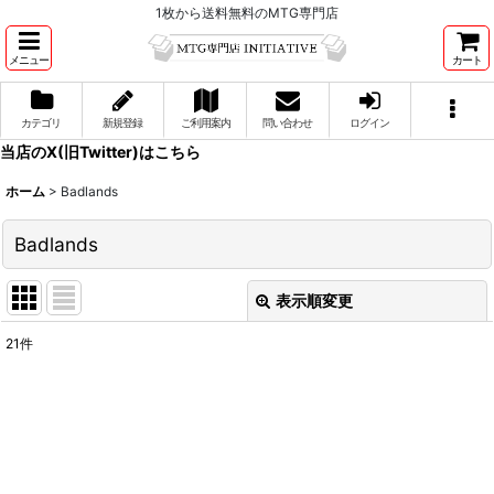
1枚から送料無料のMTG専門店
メニュー
カート
カテゴリ
新規登録
ご利用案内
問い合わせ
ログイン
当店のX(旧Twitter)はこちら
ホーム
>
Badlands
Badlands
表示順変更
閉じる
21
件
表示数
:
並び順
:
絞り込む