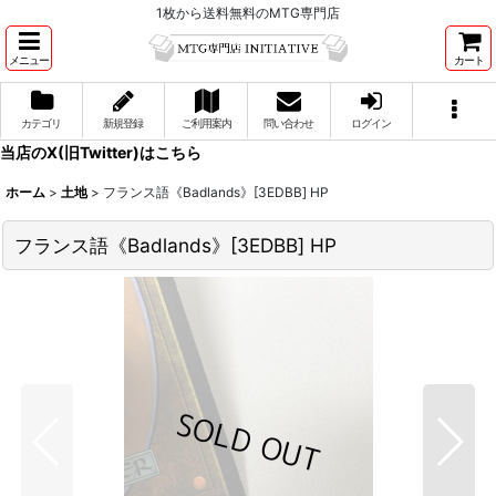
1枚から送料無料のMTG専門店
メニュー
カート
カテゴリ
新規登録
ご利用案内
問い合わせ
ログイン
当店のX(旧Twitter)はこちら
ホーム
>
土地
>
フランス語《Badlands》[3EDBB] HP
フランス語《Badlands》[3EDBB] HP