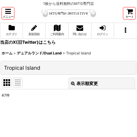
1枚から送料無料のMTG専門店
メニュー
カート
カテゴリ
新規登録
ご利用案内
問い合わせ
ログイン
当店のX(旧Twitter)はこちら
ホーム
>
デュアルランド/Dual Land
>
Tropical Island
Tropical Island
表示順変更
閉じる
47
件
表示数
:
並び順
:
絞り込む