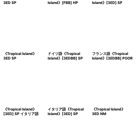
3ED SP
Island》[FBB] HP
Island》[3ED] SP
《Tropical Island》
ドイツ語《Tropical
フランス語《Tropical
3ED SP
Island》[3EDBB] SP
Island》[3EDBB] POOR
《Tropical Island》
イタリア語《Tropical
《Tropical Island》
[3ED] SP イタリア語
Island》[3ED] SP
3ED NM