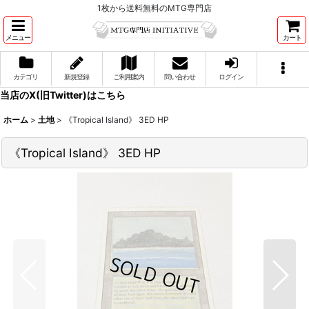
1枚から送料無料のMTG専門店
メニュー
カート
カテゴリ
新規登録
ご利用案内
問い合わせ
ログイン
当店のX(旧Twitter)はこちら
ホーム
>
土地
>
《Tropical Island》 3ED HP
《Tropical Island》 3ED HP