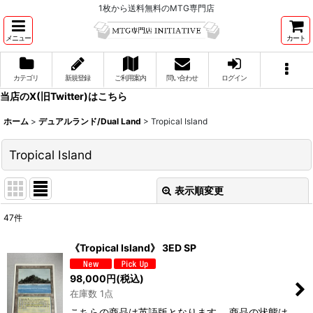
1枚から送料無料のMTG専門店
メニュー
カート
カテゴリ
新規登録
ご利用案内
問い合わせ
ログイン
当店のX(旧Twitter)はこちら
ホーム
>
デュアルランド/Dual Land
>
Tropical Island
Tropical Island
表示順変更
閉じる
47
件
表示数
:
《Tropical Island》 3ED SP
並び順
:
98,000
円
(税込)
在庫数 1点
絞り込む
こちらの商品は英語版となります。 商品の状態は