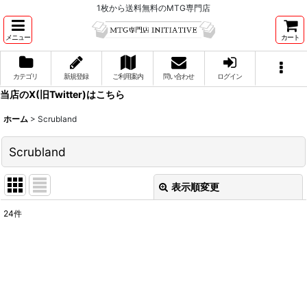
1枚から送料無料のMTG専門店
メニュー
カート
カテゴリ
新規登録
ご利用案内
問い合わせ
ログイン
当店のX(旧Twitter)はこちら
ホーム
>
Scrubland
Scrubland
表示順変更
閉じる
24
件
表示数
:
並び順
:
絞り込む