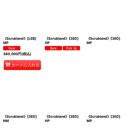
《Scrubland》[LEB]
《Scrubland》[3ED]
《Scrubland》[3ED]
MP
HP
MP
380,000
円
(税込)
カートに入れる
《Scrubland》[3ED]
《Scrubland》[3ED]
《Scrubland》[3ED]
NM
HP
MP