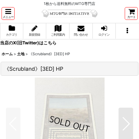
1枚から送料無料のMTG専門店
メニュー
カート
カテゴリ
新規登録
ご利用案内
問い合わせ
ログイン
当店のX(旧Twitter)はこちら
ホーム
>
土地
>
《Scrubland》[3ED] HP
《Scrubland》[3ED] HP