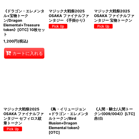
《ドラゴン・エレメンタ
マジック大戦祭2025
マジック大戦祭2025
ル+宝物トーク
OSAKA ファイナルファ
OSAKA ファイナルファ
ン/Dragon
ンタジー 《手掛かり》
ンタジー 宝物トークン
Elemental+Treasure
token》[OTC] 10枚セッ
ト
1,200
円
(税込)
カートに入れる
マジック大戦祭2025
《鳥・イリュージョン
《人間・騎士/人間トー
OSAKA ファイナルファ
+ドラゴン・エレメンタ
クン(009/004)》[LTC]
ンタジー セフィロス紋
ルトークン/Bird
赤/白
章トークン
Illusion+Dragon
Elemental token》
[OTC]