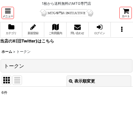
1枚から送料無料のMTG専門店
メニュー
カート
カテゴリ
新規登録
ご利用案内
問い合わせ
ログイン
当店のX(旧Twitter)はこちら
ホーム
>
トークン
トークン
表示順変更
閉じる
6
件
表示数
:
並び順
:
絞り込む