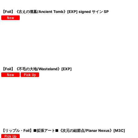
【Foil】《古えの墳墓/Ancient Tomb》[EXP] signed サイン SP
【Foil】《不毛の大地/Wasteland》[EXP]
【リップル・Foil】■拡張アート■《次元の結節点/Planar Nexus》[M3C]