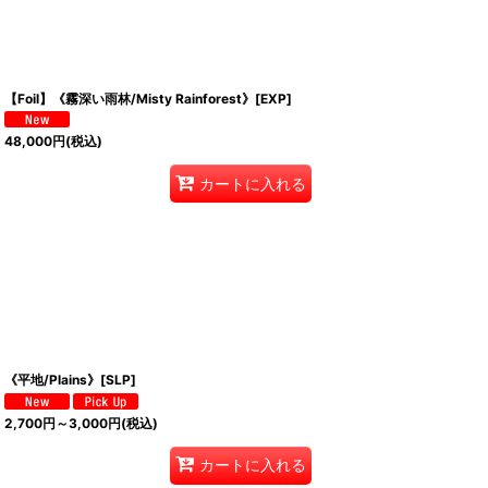
【Foil】《霧深い雨林/Misty Rainforest》[EXP]
48,000
円
(税込)
カートに入れる
《平地/Plains》[SLP]
2,700
円
～3,000
円
(税込)
カートに入れる