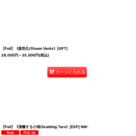
【Foil】《蒸気孔/Steam Vents》[GPT]
28,000
円
～35,000
円
(税込)
カートに入れる
【Foil】《沸騰する小湖/Scalding Tarn》[EXP] NM-