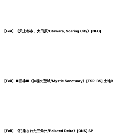
【Foil】《天上都市、大田原/Otawara, Soaring City》[NEO]
【Foil】■旧枠■《神秘の聖域/Mystic Sanctuary》[TSR-BS] 土地R
【Foil】《汚染された三角州/Polluted Delta》[ONS] SP