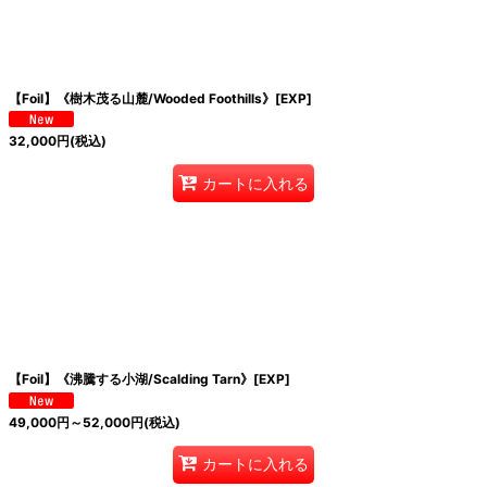
【Foil】《樹木茂る山麓/Wooded Foothills》[EXP]
32,000
円
(税込)
カートに入れる
【Foil】《沸騰する小湖/Scalding Tarn》[EXP]
49,000
円
～52,000
円
(税込)
カートに入れる