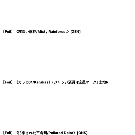
【Foil】《霧深い雨林/Misty Rainforest》[ZEN]
【Foil】《カラカス/Karakas》(ジャッジ褒賞)[流星マーク] 土地R
【Foil】《汚染された三角州/Polluted Delta》[ONS]