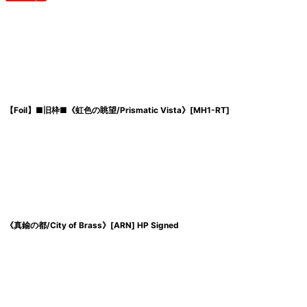
【Foil】■旧枠■《虹色の眺望/Prismatic Vista》[MH1-RT]
《真鍮の都/City of Brass》[ARN] HP Signed