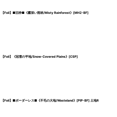
【Foil】■旧枠■《霧深い雨林/Misty Rainforest》[MH2-BF]
【Foil】《冠雪の平地/Snow-Covered Plains》[CSP]
【Foil】■ボーダーレス■《不毛の大地/Wasteland》[PIP-BF] 土地R