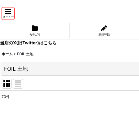
メニュー
カテゴリ
新規登録
当店のX(旧Twitter)はこちら
ホーム
>
FOIL 土地
FOIL 土地
70
件
表示数
:
並び順
: