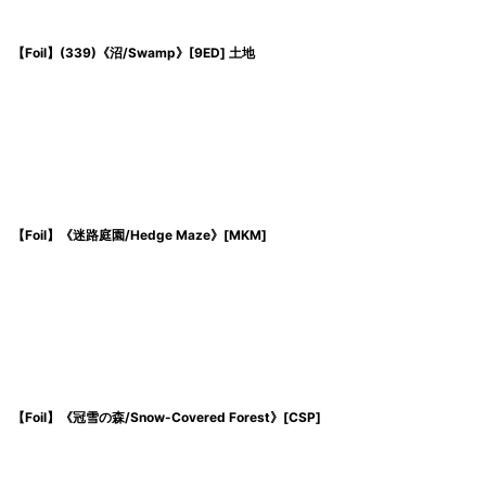
【Foil】(339)《沼/Swamp》[9ED] 土地
【Foil】《迷路庭園/Hedge Maze》[MKM]
【Foil】《冠雪の森/Snow-Covered Forest》[CSP]