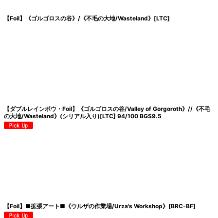
【Foil】《ゴルゴロスの谷》/《不毛の大地/Wasteland》[LTC]
【ダブルレインボウ・Foil】《ゴルゴロスの谷/Valley of Gorgoroth》//《不毛
の大地/Wasteland》(シリアル入り)[LTC] 94/100 BGS9.5
【Foil】■拡張アート■《ウルザの作業場/Urza's Workshop》[BRC-BF]