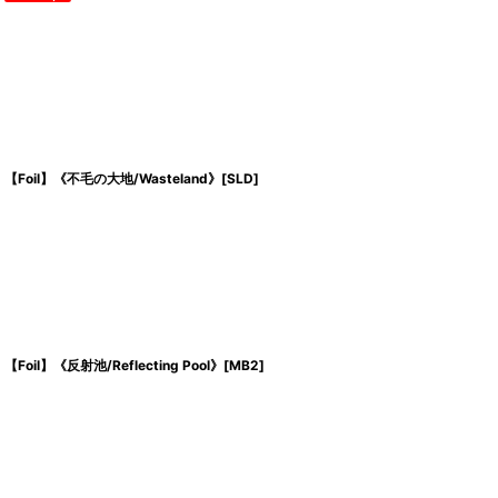
【Foil】《不毛の大地/Wasteland》[SLD]
【Foil】《反射池/Reflecting Pool》[MB2]