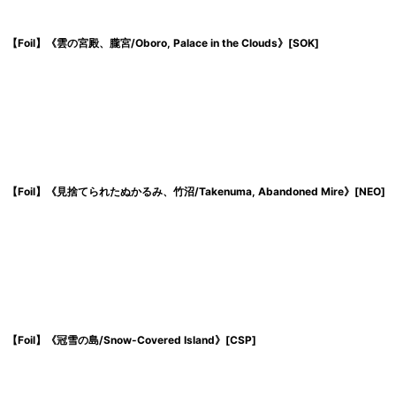
【Foil】《雲の宮殿、朧宮/Oboro, Palace in the Clouds》[SOK]
【Foil】《見捨てられたぬかるみ、竹沼/Takenuma, Abandoned Mire》[NEO]
【Foil】《冠雪の島/Snow-Covered Island》[CSP]