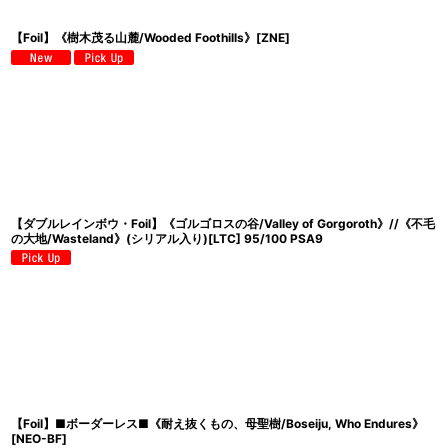
【Foil】《樹木茂る山麓/Wooded Foothills》[ZNE]
【ダブルレインボウ・Foil】《ゴルゴロスの谷/Valley of Gorgoroth》//《不毛
の大地/Wasteland》(シリアル入り)[LTC] 95/100 PSA9
【Foil】■ボーダーレス■《耐え抜くもの、母聖樹/Boseiju, Who Endures》
[NEO-BF]