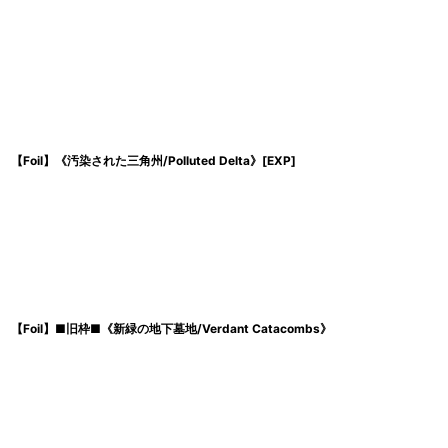
【Foil】《汚染された三角州/Polluted Delta》[EXP]
【Foil】■旧枠■《新緑の地下墓地/Verdant Catacombs》