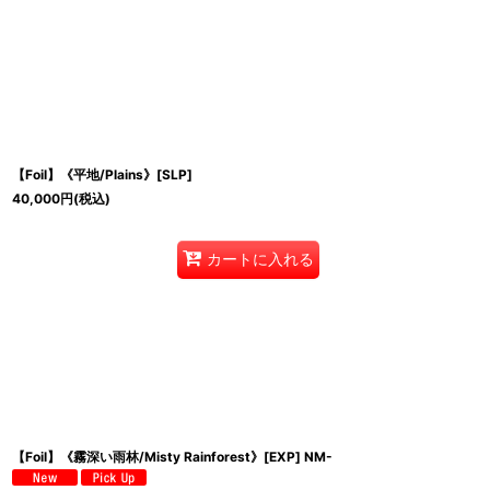
【Foil】《平地/Plains》[SLP]
40,000
円
(税込)
カートに入れる
【Foil】《霧深い雨林/Misty Rainforest》[EXP] NM-