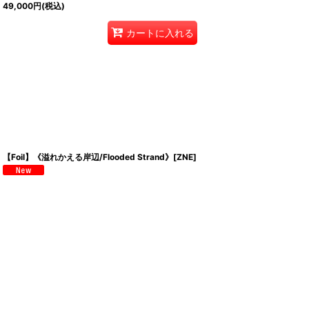
49,000
円
(税込)
カートに入れる
【Foil】《溢れかえる岸辺/Flooded Strand》[ZNE]