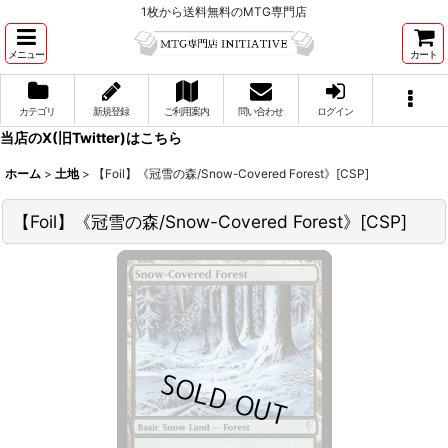
1枚から送料無料のMTG専門店
メニュー
カート
カテゴリ
新規登録
ご利用案内
問い合わせ
ログイン
当店のX(旧Twitter)はこちら
ホーム
>
土地
>
【Foil】《冠雪の森/Snow-Covered Forest》[CSP]
【Foil】《冠雪の森/Snow-Covered Forest》[CSP]