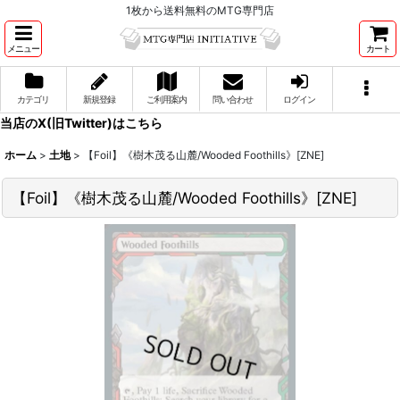
1枚から送料無料のMTG専門店
メニュー
カート
カテゴリ
新規登録
ご利用案内
問い合わせ
ログイン
当店のX(旧Twitter)はこちら
ホーム
>
土地
>
【Foil】《樹木茂る山麓/Wooded Foothills》[ZNE]
【Foil】《樹木茂る山麓/Wooded Foothills》[ZNE]