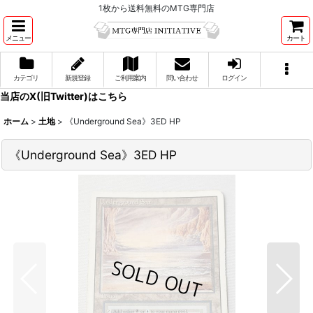
1枚から送料無料のMTG専門店
メニュー
カート
カテゴリ
新規登録
ご利用案内
問い合わせ
ログイン
当店のX(旧Twitter)はこちら
ホーム
>
土地
>
《Underground Sea》3ED HP
《Underground Sea》3ED HP