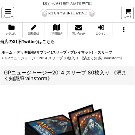
1枚から送料無料のMTG専門店
メニュー
カート
カテゴリ
新規登録
ご利用案内
問い合わせ
ログイン
当店のX(旧Twitter)はこちら
ホーム
>
デッキ販売/サプライ(スリーブ・プレイマット)
>
スリーブ
>
GPニュージャージー2014 スリーブ 80枚入り 《渦まく知識/Brainstorm》
GPニュージャージー2014 スリーブ 80枚入り 《渦ま
く知識/Brainstorm》