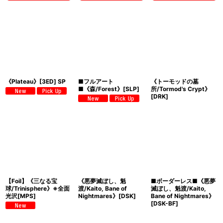
《Plateau》[3ED] SP
■フルアート
《トーモッドの墓
■《森/Forest》[SLP]
所/Tormod's Crypt》
[DRK]
【Foil】《三なる宝
《悪夢滅ぼし、魁
■ボーダーレス■《悪夢
球/Trinisphere》※全面
渡/Kaito, Bane of
滅ぼし、魁渡/Kaito,
光沢[MPS]
Nightmares》[DSK]
Bane of Nightmares》
[DSK-BF]