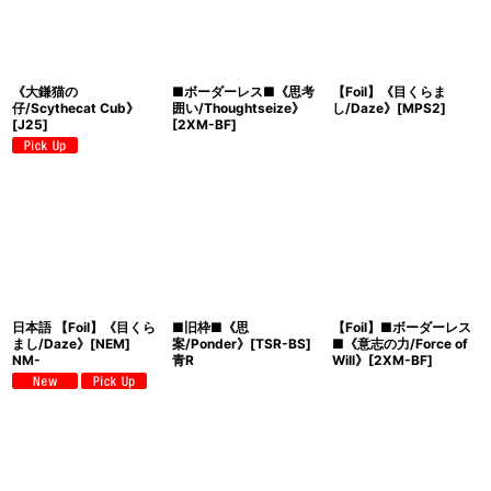
《大鎌猫の
■ボーダーレス■《思考
【Foil】《目くらま
仔/Scythecat Cub》
囲い/Thoughtseize》
し/Daze》[MPS2]
[J25]
[2XM-BF]
日本語 【Foil】《目くら
■旧枠■《思
【Foil】■ボーダーレス
まし/Daze》[NEM]
案/Ponder》[TSR-BS]
■《意志の力/Force of
NM-
青R
Will》[2XM-BF]