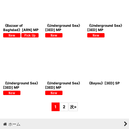
《Bazaar of
《Underground Sea》
《Underground Sea》
Baghdad》[ARN] MP
[3ED] MP
[3ED] MP
《Underground Sea》
《Underground Sea》
《Bayou》[3ED] SP
[3ED] MP
[3ED] MP
1
2
次
»
ホーム