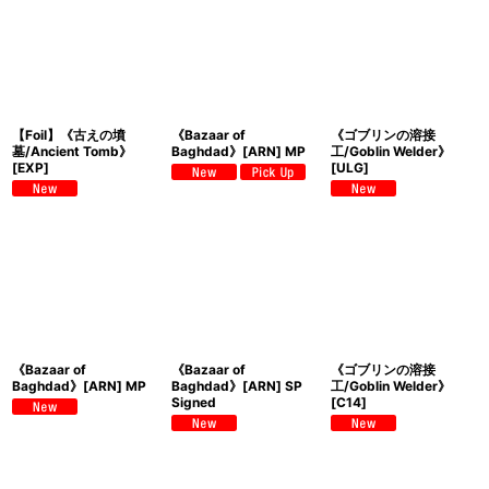
【Foil】《古えの墳
《Bazaar of
《ゴブリンの溶接
墓/Ancient Tomb》
Baghdad》[ARN] MP
工/Goblin Welder》
[EXP]
[ULG]
《Bazaar of
《Bazaar of
《ゴブリンの溶接
Baghdad》[ARN] MP
Baghdad》[ARN] SP
工/Goblin Welder》
Signed
[C14]