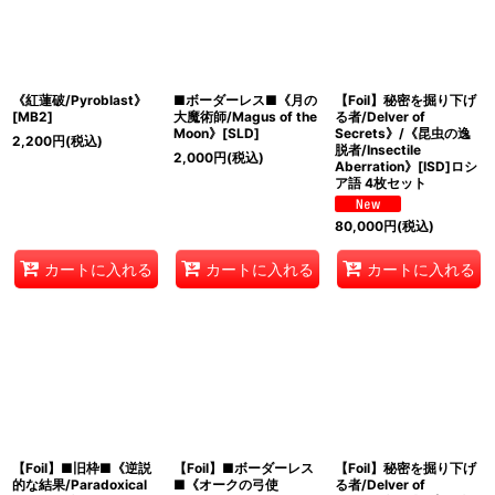
《紅蓮破/Pyroblast》
■ボーダーレス■《月の
【Foil】秘密を掘り下げ
[MB2]
大魔術師/Magus of the
る者/Delver of
Moon》[SLD]
Secrets》/《昆虫の逸
2,200
円
(税込)
脱者/Insectile
2,000
円
(税込)
Aberration》[ISD]ロシ
ア語 4枚セット
80,000
円
(税込)
カートに入れる
カートに入れる
カートに入れる
【Foil】■旧枠■《逆説
【Foil】■ボーダーレス
【Foil】秘密を掘り下げ
的な結果/Paradoxical
■《オークの弓使
る者/Delver of