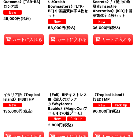
Outcome》[TSR-BS]
い/Orcish
Secrets》/《昆虫の逸
ロシア語
Bowmasters》[LTR-
脱者/Insectile
BF] 中国語繁体字 4枚セ
Aberration》[ISD]中国
ット
語繁体字 4枚セット
45,000
円
(税込)
58,000
円
(税込)
36,000
円
(税込)
カートに入れる
カートに入れる
カートに入れる
イタリア語《Tropical
【Foil】■テキストレス
《Tropical Island》
Island》[FBB] HP
■《旅人のガラク
[3ED] MP
タ/Wayfarer's
Bauble》(MagicConプ
135,000
円
(税込)
90,000
円
(税込)
ロモ)[その他プロモ]
2,800
円
(税込)
カートに入れる
カートに入れる
カートに入れる