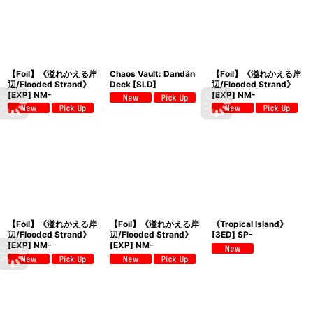
【Foil】《溢れかえる岸
Chaos Vault: Dandân
【Foil】《溢れかえる岸
辺/Flooded Strand》
Deck [SLD]
辺/Flooded Strand》
[EXP] NM-
[EXP] NM-
【Foil】《溢れかえる岸
【Foil】《溢れかえる岸
《Tropical Island》
辺/Flooded Strand》
辺/Flooded Strand》
[3ED] SP-
[EXP] NM-
[EXP] NM-