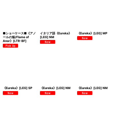
■ショーケース■《アノ
イタリア語《Eureka》
《Eureka》[LEG] MP
ールの焔/Flame of
[LEG] NM
Anor》[LTR-BF]
《Eureka》[LEG] SP
《Eureka》[LEG] NM
《Eureka》[LEG] NM