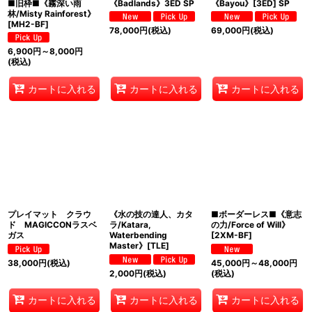
■旧枠■《霧深い雨
《Badlands》3ED SP
《Bayou》[3ED] SP
林/Misty Rainforest》
[MH2-BF]
78,000
円
(税込)
69,000
円
(税込)
6,900
円
～8,000
円
(税込)
カートに入れる
カートに入れる
カートに入れる
プレイマット クラウ
《水の技の達人、カタ
■ボーダーレス■《意志
ド MAGICCONラスベ
ラ/Katara,
の力/Force of Will》
ガス
Waterbending
[2XM-BF]
Master》[TLE]
38,000
円
(税込)
45,000
円
～48,000
円
2,000
円
(税込)
(税込)
カートに入れる
カートに入れる
カートに入れる