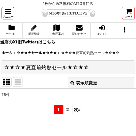
1枚から送料無料のMTG専門店
メニュー
カート
カテゴリ
新規登録
ご利用案内
問い合わせ
ログイン
当店のX(旧Twitter)はこちら
ホーム
>
☆★☆★セール★☆★☆
>
☆★☆★夏直前灼熱セール★☆★☆
☆★☆★夏直前灼熱セール★☆★☆
表示順変更
閉じる
76
件
表示数
:
1
2
次
»
並び順
:
絞り込む