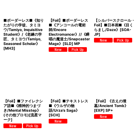
■ボーダーレス■《知り
【Foil】■ボーダーレス
【シルバースクロール・
たがりの学徒、タミヨ
■《アンコールの電術
Foil】■日本画■《目く
ウ/Tamiyo, Inquisitive
師/Encore
らまし/Daze》[SOA-
Student》/《老練の学
Electromancer》//《瞬
JP]
匠、タミヨウ/Tamiyo,
唱の魔道士/Snapcaster
Seasoned Scholar》
Mage》[SLD] MP
[MH3]
【Foil】■ファイレクシ
【Foil】■テキストレス
【Foil】《古えの墳
ア語■《精神的つまづ
■《ウルザの物
墓/Ancient Tomb》
き/Mental Misstep》
語/Urza's Saga》
[EXP] SP+
(その他プロモ)[流星マ
[SCH]
ーク]