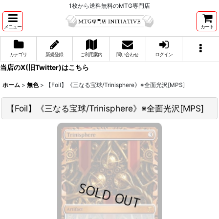
1枚から送料無料のMTG専門店
メニュー
カート
カテゴリ
新規登録
ご利用案内
問い合わせ
ログイン
当店のX(旧Twitter)はこちら
ホーム
>
無色
>
【Foil】《三なる宝球/Trinisphere》※全面光沢[MPS]
【Foil】《三なる宝球/Trinisphere》※全面光沢[MPS]