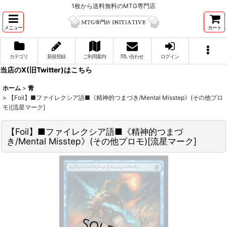
1枚から送料無料のMTG専門店
メニュー
カート
カテゴリ
新規登録
ご利用案内
問い合わせ
ログイン
当店のX(旧Twitter)はこちら
ホーム
>
青
>
【Foil】■ファイレクシア語■《精神的つまづき/Mental Misstep》(その他プロ
モ)[流星マーク]
【Foil】■ファイレクシア語■《精神的つまづ
き/Mental Misstep》(その他プロモ)[流星マーク]