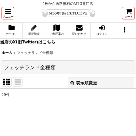
1枚から送料無料のMTG専門店
メニュー
カート
カテゴリ
新規登録
ご利用案内
問い合わせ
ログイン
当店のX(旧Twitter)はこちら
ホーム
>
フェッチランド全種類
フェッチランド全種類
表示順変更
閉じる
29
件
表示数
:
並び順
:
絞り込む