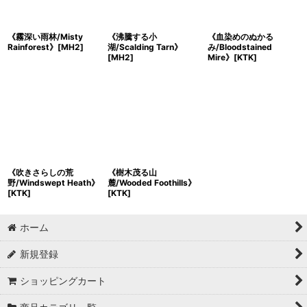
《霧深い雨林/Misty
《沸騰する小
《血染めのぬかる
Rainforest》[MH2]
湖/Scalding Tarn》
み/Bloodstained
[MH2]
Mire》[KTK]
《吹きさらしの荒
《樹木茂る山
野/Windswept Heath》
麓/Wooded Foothills》
[KTK]
[KTK]
ホーム
新規登録
ショッピングカート