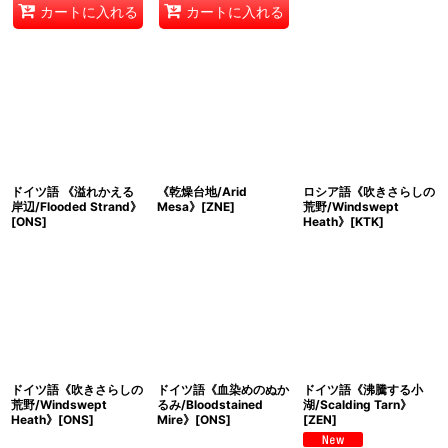
カートに入れる
カートに入れる
ドイツ語 《溢れかえる
《乾燥台地/Arid
ロシア語《吹きさらしの
岸辺/Flooded Strand》
Mesa》[ZNE]
荒野/Windswept
[ONS]
Heath》[KTK]
ドイツ語《吹きさらしの
ドイツ語《血染めのぬか
ドイツ語《沸騰する小
荒野/Windswept
るみ/Bloodstained
湖/Scalding Tarn》
Heath》[ONS]
Mire》[ONS]
[ZEN]