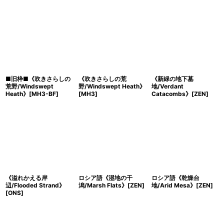
■旧枠■《吹きさらしの
《吹きさらしの荒
《新緑の地下墓
荒野/Windswept
野/Windswept Heath》
地/Verdant
Heath》[MH3-BF]
[MH3]
Catacombs》[ZEN]
《溢れかえる岸
ロシア語《湿地の干
ロシア語《乾燥台
辺/Flooded Strand》
潟/Marsh Flats》[ZEN]
地/Arid Mesa》[ZEN]
[ONS]