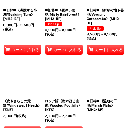
■旧枠■《沸騰する小
■旧枠■《霧深い雨
■旧枠■《新緑の地下墓
湖/Scalding Tarn》
林/Misty Rainforest》
地/Verdant
[MH2-BF]
[MH2-BF]
Catacombs》[MH2-
BF]
8,000
円
～9,500
円
(税込)
6,900
円
～8,000
円
(税込)
8,500
円
～9,500
円
(税込)
カートに入れる
カートに入れる
カートに入れる
《吹きさらしの荒
ロシア語《樹木茂る山
■旧枠■《湿地の干
野/Windswept Heath》
麓/Wooded Foothills》
潟/Marsh Flats》
[ZNE]
[KTK]
[MH2-BF]
3,000
円
(税込)
2,200
円
～2,500
円
(税込)