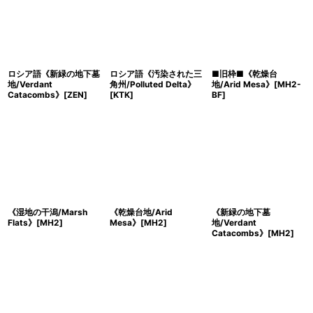
ロシア語《新緑の地下墓
ロシア語《汚染された三
■旧枠■《乾燥台
地/Verdant
角州/Polluted Delta》
地/Arid Mesa》[MH2-
Catacombs》[ZEN]
[KTK]
BF]
《湿地の干潟/Marsh
《乾燥台地/Arid
《新緑の地下墓
Flats》[MH2]
Mesa》[MH2]
地/Verdant
Catacombs》[MH2]