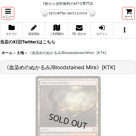
1枚から送料無料のMTG専門店
メニュー
カート
カテゴリ
新規登録
ご利用案内
問い合わせ
ログイン
当店のX(旧Twitter)はこちら
ホーム
>
土地
>
《血染めのぬかるみ/Bloodstained Mire》[KTK]
《血染めのぬかるみ/Bloodstained Mire》[KTK]