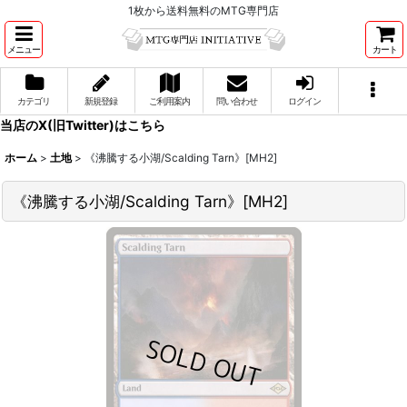
1枚から送料無料のMTG専門店
メニュー
カート
カテゴリ
新規登録
ご利用案内
問い合わせ
ログイン
当店のX(旧Twitter)はこちら
ホーム
>
土地
>
《沸騰する小湖/Scalding Tarn》[MH2]
《沸騰する小湖/Scalding Tarn》[MH2]