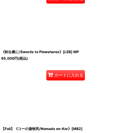
《剣を鍬に/Swords to Plowshares》[LEB] MP
95,000
円
(税込)
カートに入れる
【Foil】《コーの遊牧民/Nomads en-Kor》[MB2]