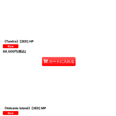
《Tundra》[3ED] HP
89,000
円
(税込)
カートに入れる
《Volcanic Island》[3ED] MP