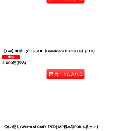
【Foil】■ボーダーレス■《Galadriel's Dismissal》[LTC]
8,000
円
(税込)
カートに入れる
《神の怒り/Wrath of God》[7ED] MP日本語FOIL４枚セット