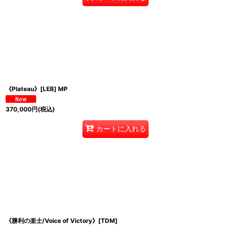
《Plateau》[LEB] MP
370,000
円
(税込)
カートに入れる
《勝利の楽士/Voice of Victory》[TDM]