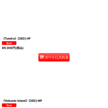
《Tundra》[3ED] HP
89,000
円
(税込)
カートに入れる
《Volcanic Island》[3ED] MP