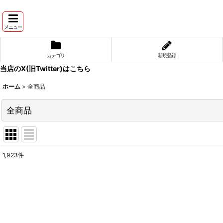
メニュー
カテゴリ
新規登録
当店のX(旧Twitter)はこちら
ホーム
>
全商品
全商品
1,923
件
表示数
:
並び順
: