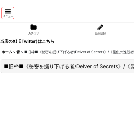
メニュー
カテゴリ
新規登録
当店のX(旧Twitter)はこちら
ホーム
>
青
>
■旧枠■《秘密を掘り下げる者/Delver of Secrets》/《昆虫の逸脱者/Insect
■旧枠■《秘密を掘り下げる者/Delver of Secrets》/《昆虫の逸