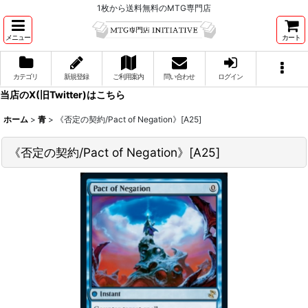
1枚から送料無料のMTG専門店
メニュー
カート
カテゴリ
新規登録
ご利用案内
問い合わせ
ログイン
当店のX(旧Twitter)はこちら
ホーム
>
青
>
《否定の契約/Pact of Negation》[A25]
《否定の契約/Pact of Negation》[A25]