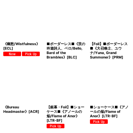
《幽愁/Wistfulness》
■ボーダーレス■《茨の
【Foil】■ボーダーレス
[ECL]
吟遊詩人、ベロ/Bello,
■《大召喚士、ユウ
Bard of the
ナ/Yuna, Grand
Brambles》[BLC]
Summoner》[PRM]
《Bureau
【銀幕・Foil】■ショー
■ショーケース■《アノ
Headmaster》[ACR]
ケース■《アノールの
ールの焔/Flame of
焔/Flame of Anor》
Anor》[LTR-BF]
[LTR-BF]