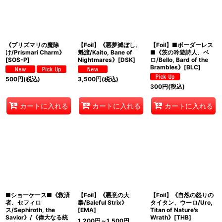
《プリズマリの魔除
【Foil】《悪夢滅ぼし、
【Foil】■ボーダーレス
け/Prismari Charm》
魁渡/Kaito, Bane of
■《茨の吟遊詩人、ベ
[SOS-P]
Nightmares》[DSK]
ロ/Bello, Bard of the
Brambles》[BLC]
500
円
(税込)
3,500
円
(税込)
300
円
(税込)
カートに入れる
カートに入れる
カートに入れる
■ショーケース■《救済
【Foil】《悪意の大
【Foil】《自然の怒りの
者、セフィロ
梟/Baleful Strix》
タイタン、ウーロ/Uro,
ス/Sephiroth, the
[EMA]
Titan of Nature's
Savior》/《偉大なる統
Wrath》[THB]
1,200
円
～1,500
円