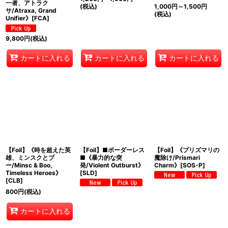
一者、アトラク
(税込)
1,000
円
～1,500
円
サ/Atraxa, Grand
(税込)
Unifier》[FCA]
9,800
円
(税込)
カートに入れる
カートに入れる
カートに入れる
【Foil】《時を超えた英
【Foil】■ボーダーレス
【Foil】《プリズマリの
雄、ミンスクとブ
■《暴力的な突
魔除け/Prismari
ー/Minsc & Boo,
発/Violent Outburst》
Charm》[SOS-P]
Timeless Heroes》
[SLD]
[CLB]
800
円
(税込)
カートに入れる