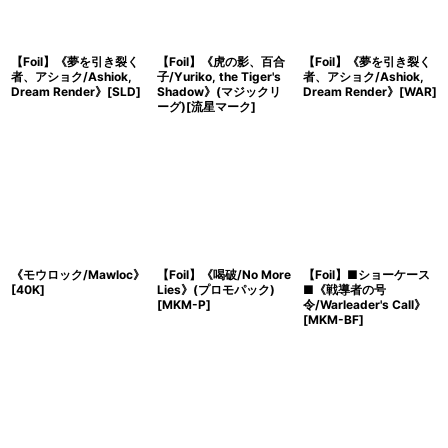
【Foil】《夢を引き裂く
【Foil】《虎の影、百合
【Foil】《夢を引き裂く
者、アショク/Ashiok,
子/Yuriko, the Tiger's
者、アショク/Ashiok,
Dream Render》[SLD]
Shadow》(マジックリ
Dream Render》[WAR]
ーグ)[流星マーク]
《モウロック/Mawloc》
【Foil】《喝破/No More
【Foil】■ショーケース
[40K]
Lies》(プロモパック)
■《戦導者の号
[MKM-P]
令/Warleader's Call》
[MKM-BF]