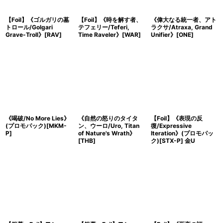
【Foil】《ゴルガリの墓
【Foil】《時を解す者、
《偉大なる統一者、アト
トロール/Golgari
テフェリー/Teferi,
ラクサ/Atraxa, Grand
Grave-Troll》[RAV]
Time Raveler》[WAR]
Unifier》[ONE]
《喝破/No More Lies》
《自然の怒りのタイタ
【Foil】《表現の反
(プロモパック)[MKM-
ン、ウーロ/Uro, Titan
復/Expressive
P]
of Nature's Wrath》
Iteration》(プロモパッ
[THB]
ク)[STX-P] 金U