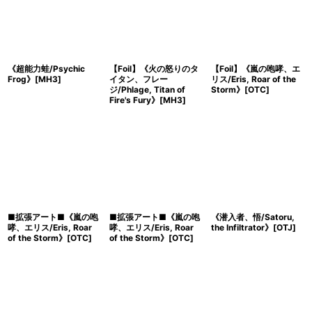
《超能力蛙/Psychic
【Foil】《火の怒りのタ
【Foil】《嵐の咆哮、エ
Frog》[MH3]
イタン、フレー
リス/Eris, Roar of the
ジ/Phlage, Titan of
Storm》[OTC]
Fire's Fury》[MH3]
■拡張アート■《嵐の咆
■拡張アート■《嵐の咆
《潜入者、悟/Satoru,
哮、エリス/Eris, Roar
哮、エリス/Eris, Roar
the Infiltrator》[OTJ]
of the Storm》[OTC]
of the Storm》[OTC]