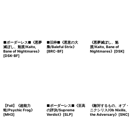
■ボーダーレス■《悪夢
■旧枠■《悪意の大
《悪夢滅ぼし、魁
滅ぼし、魁渡/Kaito,
梟/Baleful Strix》
渡/Kaito, Bane of
Bane of Nightmares》
[BRC-BF]
Nightmares》[DSK]
[DSK-BF]
【Foil】《超能力
■ボーダーレス■《至高
《敵対するもの、オブ・
蛙/Psychic Frog》
の評決/Supreme
ニクシリス/Ob Nixilis,
[MH3]
Verdict》[SLP]
the Adversary》[SNC]