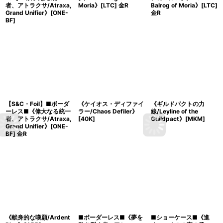
者、アトラクサ/Atraxa,
Moria》[LTC] 金R
Balrog of Moria》[LTC]
Grand Unifier》[ONE-
金R
BF]
【S&C・Foil】■ボーダ
《ケイオス・ディファイ
《ギルドパクトの力
ーレス■《偉大なる統一
ラー/Chaos Defiler》
線/Leyline of the
者、アトラクサ/Atraxa,
[40K]
Guildpact》[MKM]
Grand Unifier》[ONE-
BF] 金R
《献身的な嘆願/Ardent
■ボーダーレス■《夢を
■ショーケース■《進