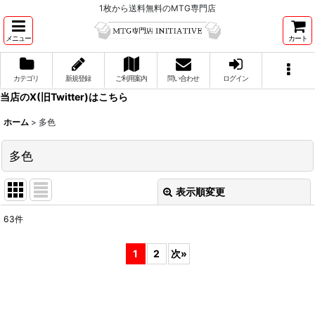
1枚から送料無料のMTG専門店
メニュー
カート
カテゴリ
新規登録
ご利用案内
問い合わせ
ログイン
当店のX(旧Twitter)はこちら
ホーム
>
多色
多色
表示順変更
閉じる
63
件
表示数
:
1
2
次
»
並び順
:
絞り込む