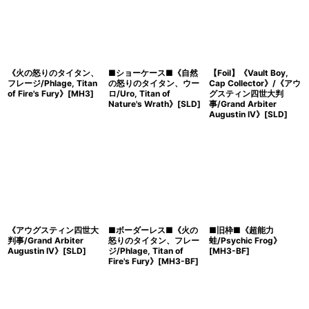
《火の怒りのタイタン、
■ショーケース■《自然
【Foil】《Vault Boy,
フレージ/Phlage, Titan
の怒りのタイタン、ウー
Cap Collector》/《アウ
of Fire's Fury》[MH3]
ロ/Uro, Titan of
グスティン四世大判
Nature's Wrath》[SLD]
事/Grand Arbiter
Augustin IV》[SLD]
《アウグスティン四世大
■ボーダーレス■《火の
■旧枠■《超能力
判事/Grand Arbiter
怒りのタイタン、フレー
蛙/Psychic Frog》
Augustin IV》[SLD]
ジ/Phlage, Titan of
[MH3-BF]
Fire's Fury》[MH3-BF]