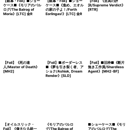
【銀幕・Foil】■ショー
【銀幕・Foil】■ショー
【Foil】《至高の評
ケース■《モリアのバル
ケース■《進め、エオル
決/Supreme Verdict》
ログ/The Balrog of
の家の子よ！/Forth
[RTR]
Moria》[LTC] 金R
Eorlingas!》[LTC] 金R
【Foil】《死の達
【Foil】■ボーダーレス
【Foil】■旧枠■《断片
人/Master of Death》
■《夢を引き裂く者、ア
無き工作員/Shardless
[MH2]
ショク/Ashiok, Dream
Agent》[MH2-BF]
Render》[SLD]
【オイルスリック・
《モリアのバルロ
■ショーケース■《モリ
Foil】《偉大なる統一
グ/The Balrog of
アのバルログ/The