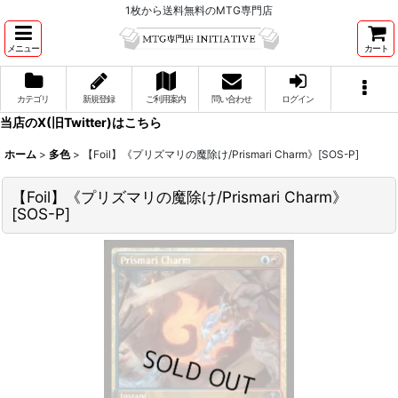
1枚から送料無料のMTG専門店
メニュー
カート
カテゴリ
新規登録
ご利用案内
問い合わせ
ログイン
当店のX(旧Twitter)はこちら
ホーム
>
多色
>
【Foil】《プリズマリの魔除け/Prismari Charm》[SOS-P]
【Foil】《プリズマリの魔除け/Prismari Charm》
[SOS-P]