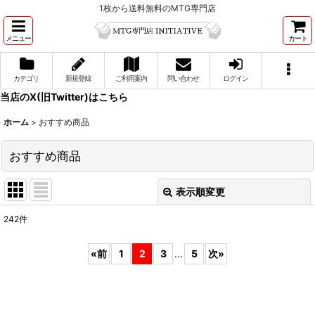
1枚から送料無料のMTG専門店
メニュー
カート
カテゴリ
新規登録
ご利用案内
問い合わせ
ログイン
当店のX(旧Twitter)はこちら
ホーム
>
おすすめ商品
おすすめ商品
表示順変更
閉じる
242
件
表示数
:
«
前
1
2
3
...
5
次
»
並び順
:
絞り込む