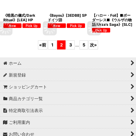
《暗黒の儀式/Dark
《Bayou》[3EDBB] SP
【ハロー・Foil】■ボー
Ritual》[LEA] HP
ドイツ語
ダーレス■《ウルザの物
語/Urza's Saga》[SLC]
«
前
1
2
3
...
5
次
»
ホーム
新規登録
ショッピングカート
商品カテゴリ一覧
特定商取引法表示
ご利用案内
お問い合わせ