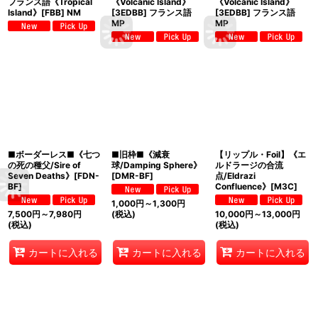
フランス語《Tropical
《Volcanic Island》
《Volcanic Island》
Island》[FBB] NM
[3EDBB] フランス語
[3EDBB] フランス語
MP
MP
■ボーダーレス■《七つ
■旧枠■《減衰
【リップル・Foil】《エ
の死の種父/Sire of
球/Damping Sphere》
ルドラージの合流
Seven Deaths》[FDN-
[DMR-BF]
点/Eldrazi
BF]
Confluence》[M3C]
1,000
円
～1,300
円
7,500
円
～7,980
円
(税込)
10,000
円
～13,000
円
(税込)
(税込)
カートに入れる
カートに入れる
カートに入れる