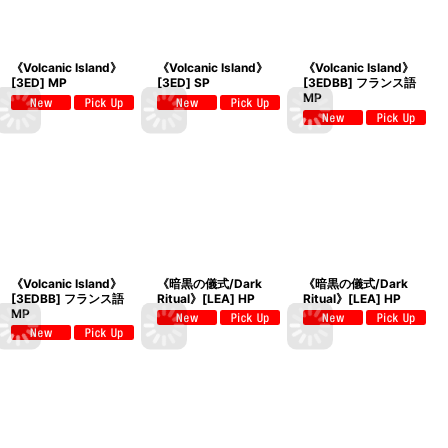
《Volcanic Island》
《Volcanic Island》
《Volcanic Island》
[3ED] MP
[3ED] SP
[3EDBB] フランス語
MP
《Volcanic Island》
《暗黒の儀式/Dark
《暗黒の儀式/Dark
[3EDBB] フランス語
Ritual》[LEA] HP
Ritual》[LEA] HP
MP