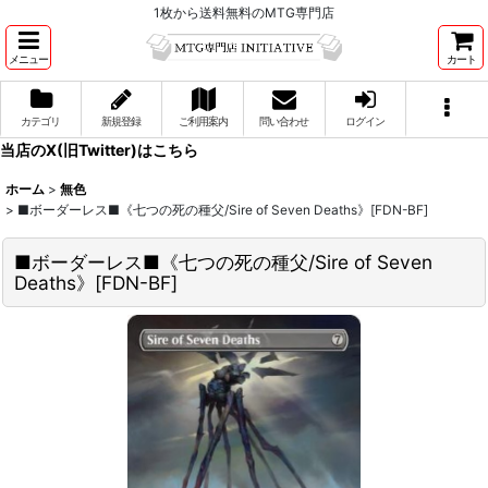
1枚から送料無料のMTG専門店
メニュー
カート
カテゴリ
新規登録
ご利用案内
問い合わせ
ログイン
当店のX(旧Twitter)はこちら
ホーム
>
無色
>
■ボーダーレス■《七つの死の種父/Sire of Seven Deaths》[FDN-BF]
■ボーダーレス■《七つの死の種父/Sire of Seven
Deaths》[FDN-BF]