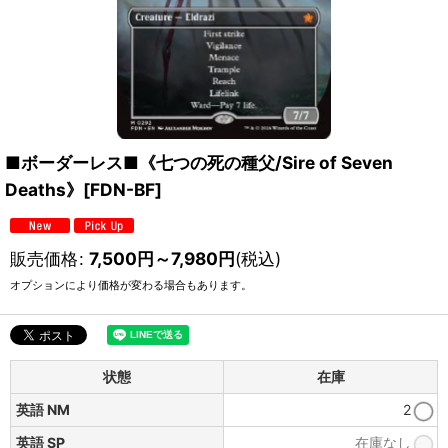
■ボーダーレス■《七つの死の種父/Sire of Seven
Deaths》[FDN-BF]
販売価格
:
7,500
円
～7,980
円
(税込)
オプションにより価格が変わる場合もあります。
状態
在庫
英語 NM
2
英語 SP
在庫なし