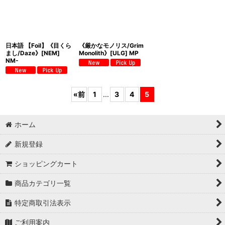
日本語 【Foil】《目くら
《厳かなモノリス/Grim
まし/Daze》[NEM]
Monolith》[ULG] MP
NM-
«
前
1
...
3
4
5
ホーム
新規登録
ショッピングカート
商品カテゴリ一覧
特定商取引法表示
ご利用案内