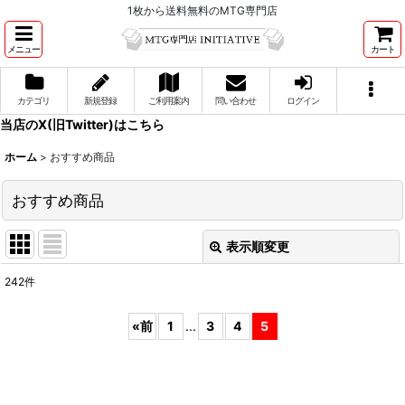
1枚から送料無料のMTG専門店
メニュー
カート
カテゴリ
新規登録
ご利用案内
問い合わせ
ログイン
当店のX(旧Twitter)はこちら
ホーム
>
おすすめ商品
おすすめ商品
表示順変更
閉じる
242
件
表示数
:
«
前
1
...
3
4
5
並び順
:
絞り込む