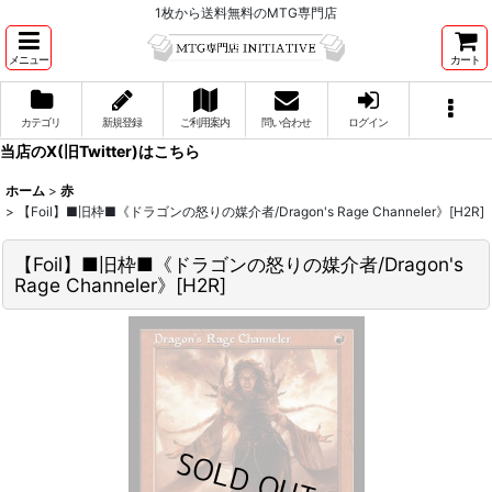
1枚から送料無料のMTG専門店
メニュー
カート
カテゴリ
新規登録
ご利用案内
問い合わせ
ログイン
当店のX(旧Twitter)はこちら
ホーム
>
赤
>
【Foil】■旧枠■《ドラゴンの怒りの媒介者/Dragon's Rage Channeler》[H2R]
【Foil】■旧枠■《ドラゴンの怒りの媒介者/Dragon's
Rage Channeler》[H2R]