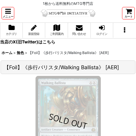
1枚から送料無料のMTG専門店
メニュー
カート
カテゴリ
新規登録
ご利用案内
問い合わせ
ログイン
当店のX(旧Twitter)はこちら
ホーム
>
無色
>
【Foil】《歩行バリスタ/Walking Ballista》 [AER]
【Foil】《歩行バリスタ/Walking Ballista》 [AER]