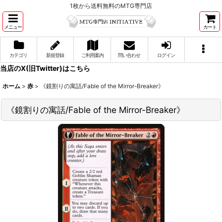
1枚から送料無料のMTG専門店
メニュー
カート
カテゴリ
新規登録
ご利用案内
問い合わせ
ログイン
当店のX(旧Twitter)はこちら
ホーム
>
赤
>
《鏡割りの寓話/Fable of the Mirror-Breaker》
《鏡割りの寓話/Fable of the Mirror-Breaker》