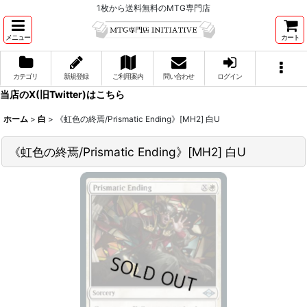
1枚から送料無料のMTG専門店
メニュー
カート
カテゴリ
新規登録
ご利用案内
問い合わせ
ログイン
当店のX(旧Twitter)はこちら
ホーム
>
白
>
《虹色の終焉/Prismatic Ending》[MH2] 白U
《虹色の終焉/Prismatic Ending》[MH2] 白U