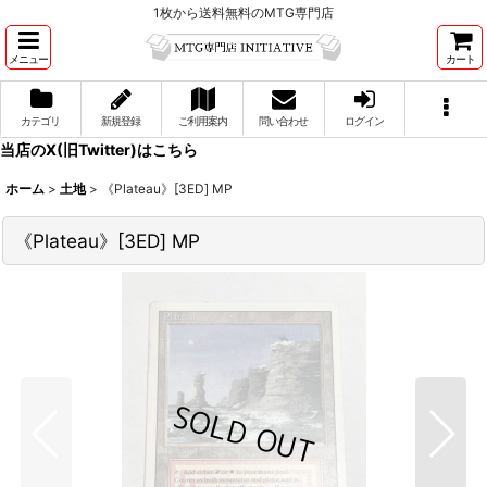
1枚から送料無料のMTG専門店
メニュー
カート
カテゴリ
新規登録
ご利用案内
問い合わせ
ログイン
当店のX(旧Twitter)はこちら
ホーム
>
土地
>
《Plateau》[3ED] MP
《Plateau》[3ED] MP