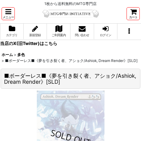
1枚から送料無料のMTG専門店
メニュー
カート
カテゴリ
新規登録
ご利用案内
問い合わせ
ログイン
当店のX(旧Twitter)はこちら
ホーム
>
多色
>
■ボーダーレス■《夢を引き裂く者、アショク/Ashiok, Dream Render》[SLD]
■ボーダーレス■《夢を引き裂く者、アショク/Ashiok,
Dream Render》[SLD]