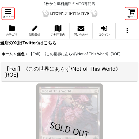
1枚から送料無料のMTG専門店
メニュー
カート
カテゴリ
新規登録
ご利用案内
問い合わせ
ログイン
当店のX(旧Twitter)はこちら
ホーム
>
無色
>
【Foil】《この世界にあらず/Not of This World》[ROE]
【Foil】《この世界にあらず/Not of This World》
[ROE]