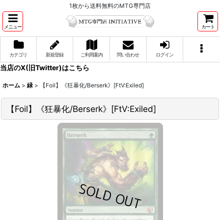
1枚から送料無料のMTG専門店
メニュー
カート
カテゴリ
新規登録
ご利用案内
問い合わせ
ログイン
当店のX(旧Twitter)はこちら
ホーム
>
緑
>
【Foil】《狂暴化/Berserk》[FtV:Exiled]
【Foil】《狂暴化/Berserk》[FtV:Exiled]