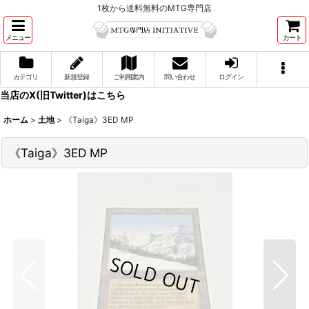
1枚から送料無料のMTG専門店
メニュー
カート
カテゴリ
新規登録
ご利用案内
問い合わせ
ログイン
当店のX(旧Twitter)はこちら
ホーム
>
土地
>
《Taiga》3ED MP
《Taiga》3ED MP