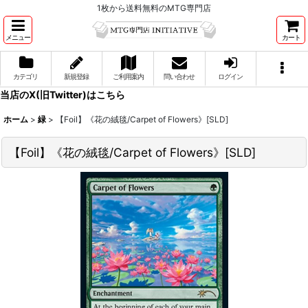
1枚から送料無料のMTG専門店
メニュー
カート
カテゴリ
新規登録
ご利用案内
問い合わせ
ログイン
当店のX(旧Twitter)はこちら
ホーム
>
緑
>
【Foil】《花の絨毯/Carpet of Flowers》[SLD]
【Foil】《花の絨毯/Carpet of Flowers》[SLD]