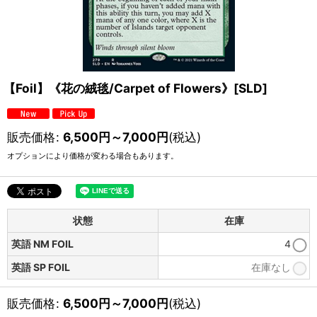
【Foil】《花の絨毯/Carpet of Flowers》[SLD]
販売価格
:
6,500
円
～7,000
円
(税込)
オプションにより価格が変わる場合もあります。
状態
在庫
英語 NM FOIL
4
英語 SP FOIL
在庫なし
販売価格
:
6,500
円
～7,000
円
(税込)