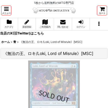
1枚から送料無料のMTG専門店
メニュー
カート
カテゴリ
新規登録
ご利用案内
問い合わせ
ログイン
当店のX(旧Twitter)はこちら
ホーム
>
青
>
《無法の王、ロキ/Loki, Lord of Misrule》[MSC]
《無法の王、ロキ/Loki, Lord of Misrule》[MSC]