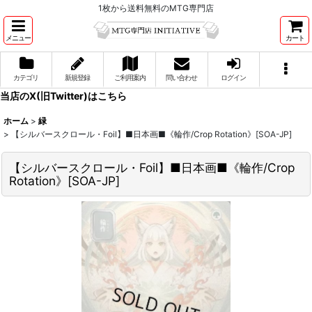
1枚から送料無料のMTG専門店
メニュー
カート
カテゴリ
新規登録
ご利用案内
問い合わせ
ログイン
当店のX(旧Twitter)はこちら
ホーム
>
緑
>
【シルバースクロール・Foil】■日本画■《輪作/Crop Rotation》[SOA-JP]
【シルバースクロール・Foil】■日本画■《輪作/Crop
Rotation》[SOA-JP]