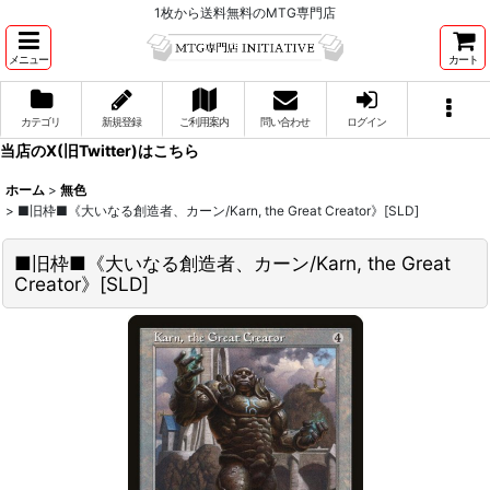
1枚から送料無料のMTG専門店
メニュー
カート
カテゴリ
新規登録
ご利用案内
問い合わせ
ログイン
当店のX(旧Twitter)はこちら
ホーム
>
無色
>
■旧枠■《大いなる創造者、カーン/Karn, the Great Creator》[SLD]
■旧枠■《大いなる創造者、カーン/Karn, the Great
Creator》[SLD]