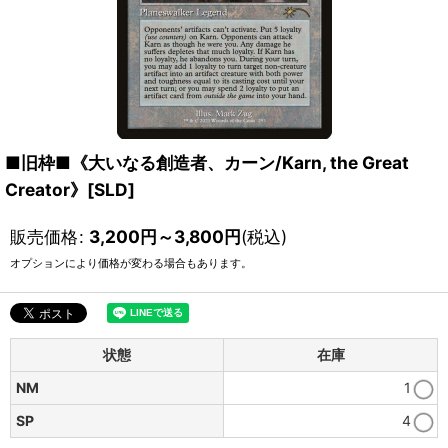
■旧枠■《大いなる創造者、カーン/Karn, the Great
Creator》[SLD]
販売価格
:
3,200
円
～3,800
円
(税込)
オプションにより価格が変わる場合もあります。
状態
在庫
NM
1
SP
4