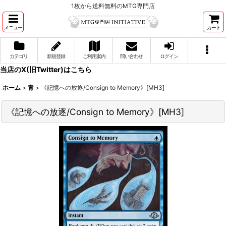
1枚から送料無料のMTG専門店
メニュー
カート
カテゴリ
新規登録
ご利用案内
問い合わせ
ログイン
当店のX(旧Twitter)はこちら
ホーム
>
青
>
《記憶への放逐/Consign to Memory》[MH3]
《記憶への放逐/Consign to Memory》[MH3]