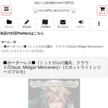
1枚から送料無料のMTG専門店
メニュー
カート
カテゴリ
新規登録
ご利用案内
問い合わせ
ログイン
当店のX(旧Twitter)はこちら
ホーム
>
白
>
■ボーダーレス■《ミッドガルの傭兵、クラウド/Cloud, Midgar Mercenary》
(スポットライトシリーズプロモ)
■ボーダーレス■《ミッドガルの傭兵、クラウ
ド/Cloud, Midgar Mercenary》(スポットライトシリ
ーズプロモ)