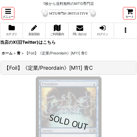
1枚から送料無料のMTG専門店
メニュー
カート
カテゴリ
新規登録
ご利用案内
問い合わせ
ログイン
当店のX(旧Twitter)はこちら
ホーム
>
青
>
【Foil】《定業/Preordain》[M11] 青C
【Foil】《定業/Preordain》[M11] 青C