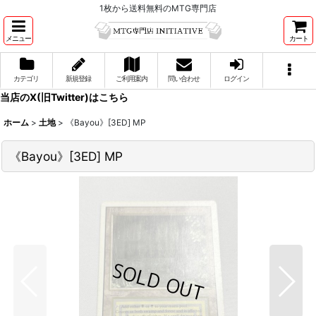
1枚から送料無料のMTG専門店
メニュー
カート
カテゴリ
新規登録
ご利用案内
問い合わせ
ログイン
当店のX(旧Twitter)はこちら
ホーム
>
土地
>
《Bayou》[3ED] MP
《Bayou》[3ED] MP