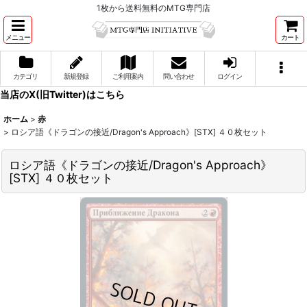
1枚から送料無料のMTG専門店
メニュー
カート
カテゴリ
新規登録
ご利用案内
問い合わせ
ログイン
当店のX(旧Twitter)はこちら
ホーム
>
赤
>
ロシア語《ドラゴンの接近/Dragon's Approach》[STX] ４０枚セット
ロシア語《ドラゴンの接近/Dragon's Approach》
[STX] ４０枚セット